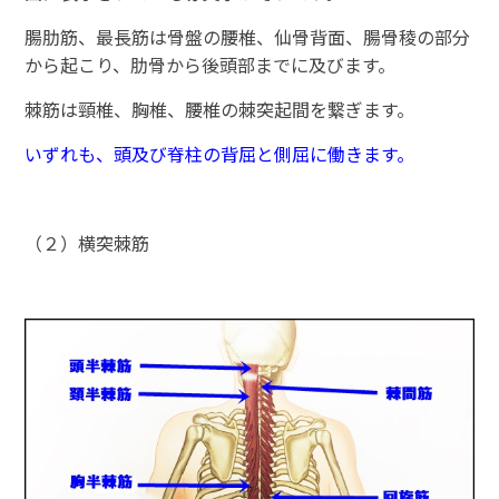
腸肋筋、最長筋は骨盤の腰椎、仙骨背面、腸骨稜の部分
から起こり、肋骨から後頭部までに及びます。
棘筋は頸椎、胸椎、腰椎の棘突起間を繋ぎます。
いずれも、頭及び脊柱の背屈と側屈に働きます。
（２）横突棘筋