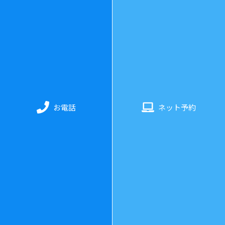
078-325-3343
診療時間
：
水曜日〜日曜日 11:00〜20:00（最終受付：19:3
0）
お電話
ネット予約
休業日
：
月・火曜日（土日不定休）
ホーム
当院について
料金・施術について
お客様の声
よくあるご質問
コラム
プライバシーポリシー