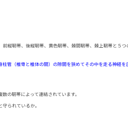
。
、前縦靭帯、後縦靭帯、黄色靭帯、棘間靭帯、棘上靭帯と５つ
脊柱管（椎骨と椎体の間）の隙間を狭めてその中を走る神経を
複数の靭帯によって連結されています。
と守られているか。