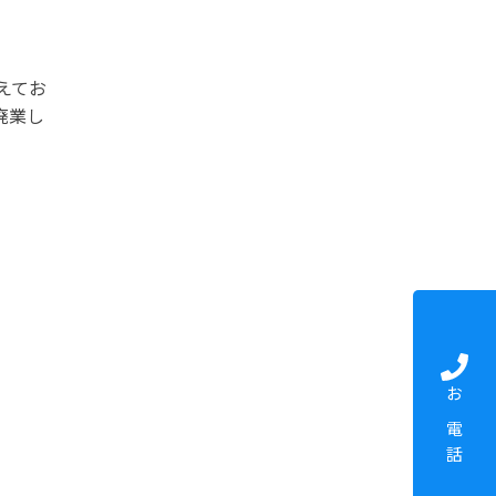
えてお
廃業し
お電話