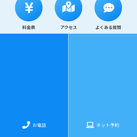
料金表
アクセス
よくある質問
078-325-3343
診療時間
：
水曜日〜日曜日 11:00〜20:00（最終受付：19:3
0）
お電話
ネット予約
休業日
：
月・火曜日（土日不定休）