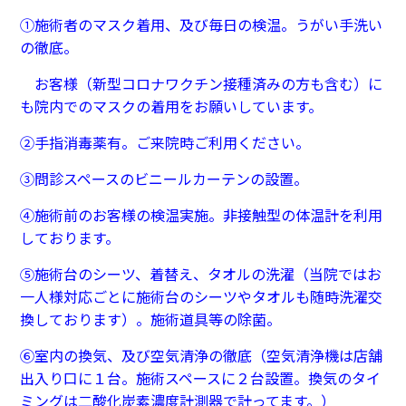
①施術者のマスク着用、及び毎日の検温。うがい手洗い
の徹底。
お客様
（
新型コロナワクチン接種済みの方も含む）に
も院内でのマスクの着用をお願いしています。
②手指消毒薬有。ご来院時ご利用ください。
③問診スペースのビニールカーテンの設置。
④施術前のお客様の検温実施。非接触型の体温計を利用
しております。
⑤施術台のシーツ、着替え、タオルの洗濯（当院ではお
一人様対応ごとに施術台のシーツやタオルも随時洗濯交
換しております）。施術道具等の除菌。
⑥室内の換気、及び空気清浄の徹底（空気清浄機は店舗
出入り口に１台。施術スペースに２台設置。換気のタイ
ミングは二酸化炭素濃度計測器で計ってます。）