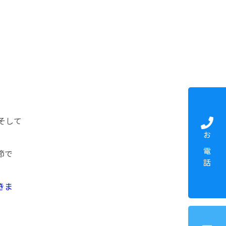
そして
お電話
節で
きま