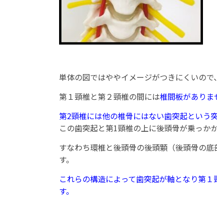
単体の図ではややイメージがつきにくいので
第１頸椎と第２頸椎の間には
椎間板がありま
第2頸椎には他の椎骨にはない歯突起という
この歯突起と第1頸椎の上に後頭骨が乗っか
すなわち環椎と後頭骨の後頭顆（後頭骨の底
す。
これらの構造によって歯突起が軸となり第１
す。