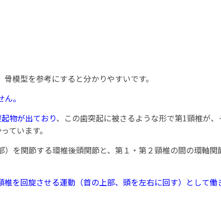
、骨模型を参考にすると分かりやすいです。
せん。
突起物が出ており
、この歯突起に被さるような形で第1頸椎が、
かっています。
部）を関節する環椎後頭関節と、第１・第２頸椎の間の環軸関
頸椎を回旋させる運動（首の上部、頭を左右に回す）として働