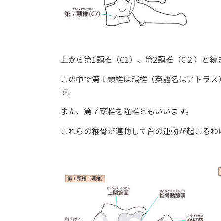
上から第1頸椎（C1）、第2頸椎（C２）と
この中で第１頸椎は環椎（英語名はアトラス
す。
また、第７頸椎を隆椎ともいいます。
これらの椎骨が連動して首の運動が起こるわ