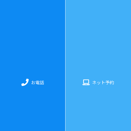
078-325-3343
診療時間
：
水曜日〜日曜日 11:00〜20:00（最終受付：19:3
0）
お電話
ネット予約
休業日
：
月・火曜日（土日不定休）
ホーム
当院について
料金・施術について
お客様の声
よくあるご質問
コラム