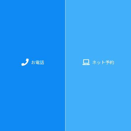
078-325-3343
診療時間
：
水曜日〜日曜日 11:00〜20:00（最終受付：19:3
0）
お電話
ネット予約
休業日
：
月・火曜日（土日不定休）
ホーム
当院について
料金・施術について
お客様の声
よくあるご質問
コラム
プライバシーポリシー