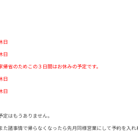
休日
休日
家帰省のためこの３日間はお休みの予定です。
休日
休日
予定はもうありません。
また諸事情で帰らなくなったら先月同様営業にして予約を入れ