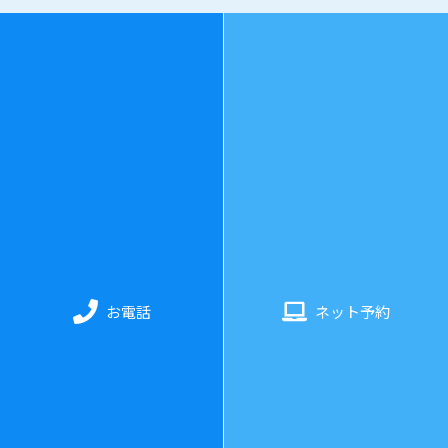
078-325-3343
診療時間
：
水曜日〜日曜日 11:00〜20:00（最終受付：19:3
0）
お電話
ネット予約
休業日
：
月・火曜日（土日不定休）
ホーム
当院について
料金・施術について
お客様の声