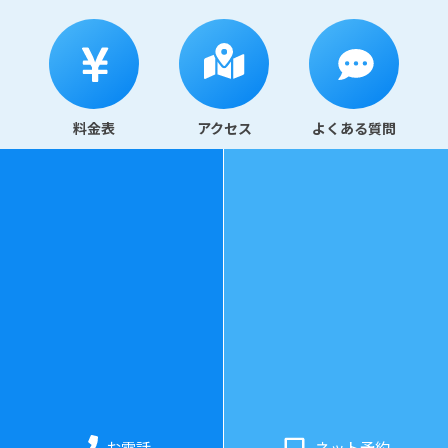
料金表
アクセス
よくある質問
078-325-3343
診療時間
：
水曜日〜日曜日 11:00〜20:00（最終受付：19:3
0）
お電話
ネット予約