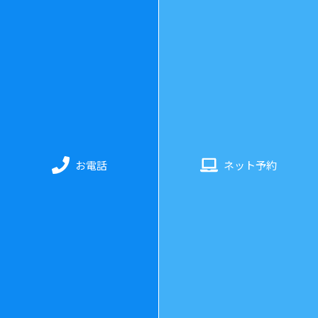
078-325-3343
診療時間
：
水曜日〜日曜日 11:00〜20:00（最終受付：19:3
0）
お電話
ネット予約
休業日
：
月・火曜日（土日不定休）
ホーム
当院について
料金・施術について
お客様の声
よくあるご質問
コラム
プライバシーポリシー