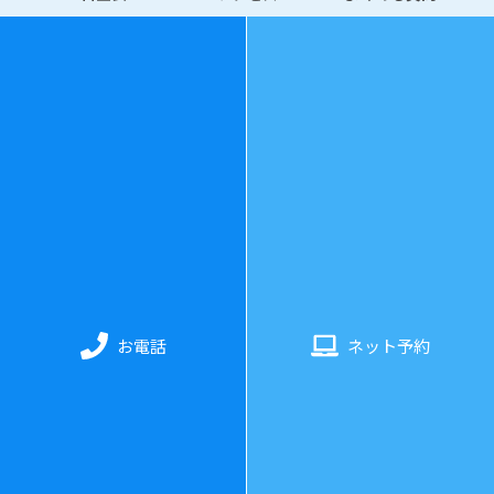
078-325-3343
診療時間
：
水曜日〜日曜日 11:00〜20:00（最終受付：19:3
0）
お電話
ネット予約
休業日
：
月・火曜日（土日不定休）
ホーム
当院について
料金・施術について
お客様の声